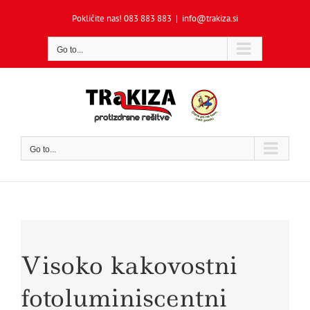
Skip
Pokličite nas! 083 883 883
|
info@trakiza.si
to
content
Go to...
Go to...
Visoko kakovostni
fotoluminiscentni