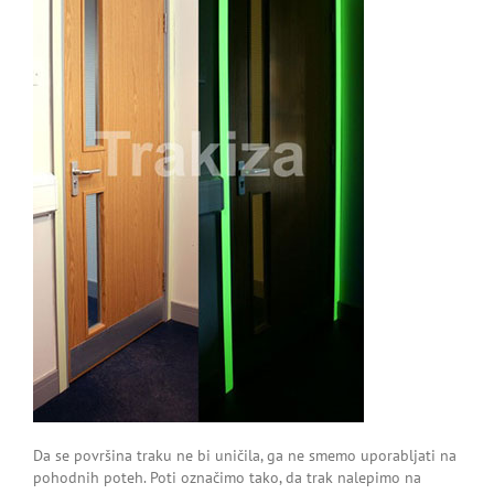
Da se površina traku ne bi uničila, ga ne smemo uporabljati na
pohodnih poteh. Poti označimo tako, da trak nalepimo na