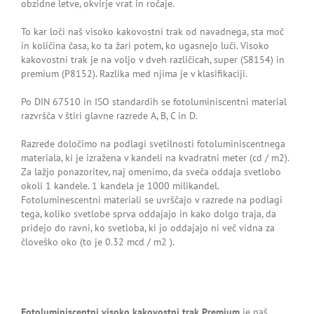
obzidne letve, okvirje vrat in ročaje.
To kar loči naš visoko kakovostni trak od navadnega, sta moč
in količina časa, ko ta žari potem, ko ugasnejo luči. Visoko
kakovostni trak je na voljo v dveh različicah, super (S8154) in
premium (P8152). Razlika med njima je v klasifikaciji.
Po DIN 67510 in ISO standardih se fotoluminiscentni material
razvršča v štiri glavne razrede A, B, C in D.
Razrede določimo na podlagi svetilnosti fotoluminiscentnega
materiala, ki je izražena v kandeli na kvadratni meter (cd / m2).
Za lažjo ponazoritev, naj omenimo, da sveča oddaja svetlobo
okoli 1 kandele. 1 kandela je 1000 milikandel.
Fotoluminescentni materiali se uvrščajo v razrede na podlagi
tega, koliko svetlobe sprva oddajajo in kako dolgo traja, da
pridejo do ravni, ko svetloba, ki jo oddajajo ni več vidna za
človeško oko (to je 0.32 mcd / m2 ).
Fotoluminiscentni visoko kakovostni trak Premium
je naš