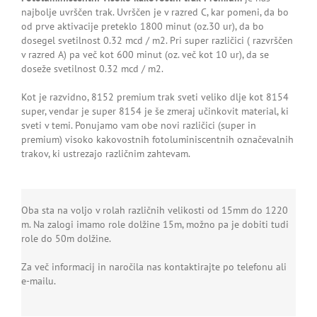
najbolje uvrščen trak. Uvrščen je v razred C, kar pomeni, da bo
od prve aktivacije preteklo 1800 minut (oz.30 ur), da bo
dosegel svetilnost 0.32 mcd / m2. Pri super različici ( razvrščen
v razred A) pa več kot 600 minut (oz. več kot 10 ur), da se
doseže svetilnost 0.32 mcd / m2.
Kot je razvidno, 8152 premium trak sveti veliko dlje kot 8154
super, vendar je super 8154 je še zmeraj učinkovit material, ki
sveti v temi. Ponujamo vam obe novi različici (super in
premium) visoko kakovostnih fotoluminiscentnih označevalnih
trakov, ki ustrezajo različnim zahtevam.
Oba sta na voljo v rolah različnih velikosti od 15mm do 1220
m. Na zalogi imamo role dolžine 15m, možno pa je dobiti tudi
role do 50m dolžine.
Za več informacij in naročila nas kontaktirajte po telefonu ali
e-mailu.